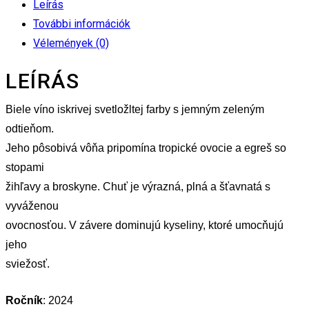
Leírás
További információk
Vélemények (0)
LEÍRÁS
Biele víno iskrivej svetložltej farby s jemným zeleným
odtieňom.
Jeho pôsobivá vôňa pripomína tropické ovocie a egreš so
stopami
žihľavy a broskyne. Chuť je výrazná, plná a šťavnatá s
vyváženou
ovocnosťou. V závere dominujú kyseliny, ktoré umocňujú
jeho
sviežosť.
Ročník
: 2024