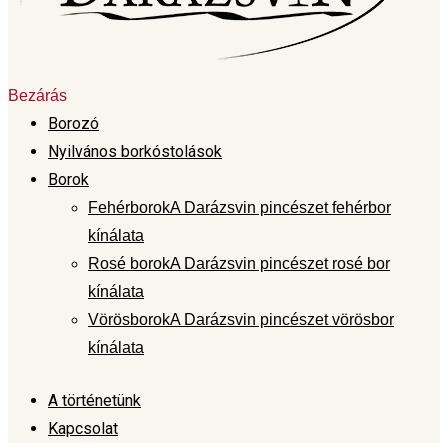
Bezárás
Borozó
Nyilvános borkóstolások
Borok
Fehérborok
A Darázsvin pincészet fehérbor
kínálata
Rosé borok
A Darázsvin pincészet rosé bor
kínálata
Vörösborok
A Darázsvin pincészet vörösbor
kínálata
A történetünk
Kapcsolat