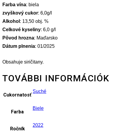
Farba vína
: biela
zvyškový cukor
: 6,0g/l
Alkohol
: 13,50 obj. %
Celkové kyseliny
: 6,0 g/l
Pôvod hrozna
: Maďarsko
Dátum plnenia
: 01/2025
Obsahuje siričitany.
TOVÁBBI INFORMÁCIÓK
Suché
Cukornatosť
Biele
Farba
2022
Ročník