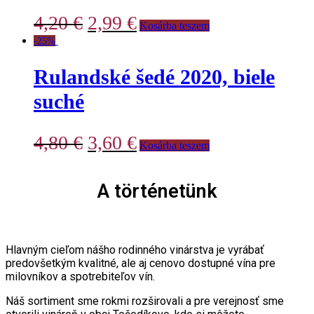
4,20
€
2,99
€
Kosárba teszem
-25%
Rulandské šedé 2020, biele
suché
4,80
€
3,60
€
Kosárba teszem
A történetünk
Hlavným cieľom nášho rodinného vinárstva je vyrábať
predovšetkým kvalitné, ale aj cenovo dostupné vína pre
milovníkov a spotrebiteľov vín.
Náš sortiment sme rokmi rozširovali a pre verejnosť sme