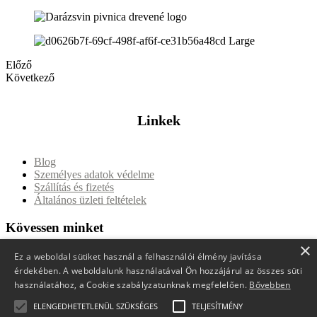
Előző
Következő
Linkek
Blog
Személyes adatok védelme
Szállítás és fizetés
Általános üzleti feltételek
Kövessen minket
×
Ez a weboldal sütiket használ a felhasználói élmény javítása
Kapcsolat
érdekében. A weboldalunk használatával Ön hozzájárul az összes süti
használatához, a Cookie szabályzatunknak megfelelően.
Bővebben
ELENGEDHETETLENÜL SZÜKSÉGES
TELJESÍTMÉNY
Darázsvin s.r.o.