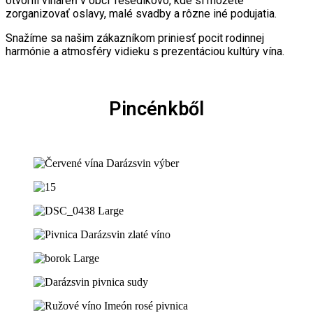
otvorili vináreň v obci Tešedíkovo, kde si môžete
zorganizovať oslavy, malé svadby a rôzne iné podujatia.
Snažíme sa našim zákazníkom priniesť pocit rodinnej
harmónie a atmosféry vidieku s prezentáciou kultúry vína.
Pincénkből