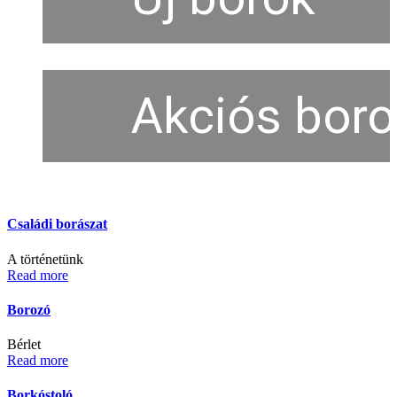
Akciós boro
Családi borászat
A történetünk
Read more
Borozó
Bérlet
Read more
Borkóstoló