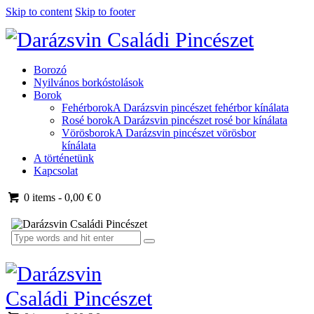
Skip to content
Skip to footer
Borozó
Nyilvános borkóstolások
Borok
Fehérborok
A Darázsvin pincészet fehérbor kínálata
Rosé borok
A Darázsvin pincészet rosé bor kínálata
Vörösborok
A Darázsvin pincészet vörösbor
kínálata
A történetünk
Kapcsolat
0 items
-
0,00 €
0