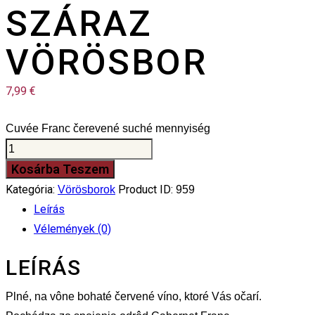
SZÁRAZ
VÖRÖSBOR
7,99
€
Cuvée Franc čerevené suché mennyiség
Kosárba Teszem
Kategória:
Product ID:
Vörösborok
959
Leírás
Vélemények (0)
LEÍRÁS
Plné, na vône bohaté červené víno, ktoré Vás očarí.