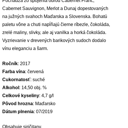
Pochádza zo spojenia odrôd Cabernet Franc,
Cabernet Sauvignon, Merlot a Dunaj dopestovaných
na južných svahoch Maďarska a Slovenska. Bohatú
paletu vône a chuti napĺňajú čierne ríbezle, čokoláda,
zrelé maliny, slivky, ale aj vanilka a horká čokoláda.
Vyzrievanie v drevených barikových sudoch dodalo
vínu eleganciu a šarm.
Ročník
: 2017
Farba vína
: červená
Cukornatosť
: suché
Alkohol
: 14,50 obj. %
Celkové kyseliny
: 4,7 g/l
Pôvod hrozna
: Maďarsko
Dátum plnenia
: 07/2019
Obsahuje siričitany.