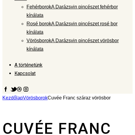
Fehérborok
A Darázsvin pincészet fehérbor
kínálata
Rosé borok
A Darázsvin pincészet rosé bor
kínálata
Vörösborok
A Darázsvin pincészet vörösbor
kínálata
A történetünk
Kapcsolat
Kezdőlap
Vörösborok
Cuvée Franc száraz vörösbor
CUVÉE FRANC