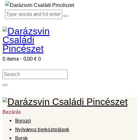
0 items
-
0,00 €
0
Bezárás
Borozó
Nyilvános borkóstolások
Borok