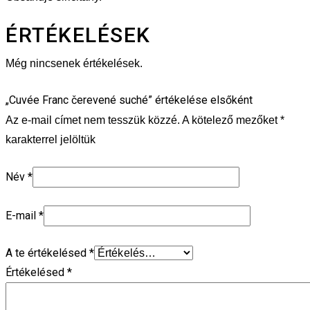
ÉRTÉKELÉSEK
Még nincsenek értékelések.
„Cuvée Franc čerevené suché” értékelése elsőként
Az e-mail címet nem tesszük közzé.
A kötelező mezőket
*
karakterrel jelöltük
Név
*
E-mail
*
A te értékelésed
*
Értékelésed
*