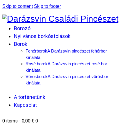
Skip to content
Skip to footer
Borozó
Nyilvános borkóstolások
Borok
Fehérborok
A Darázsvin pincészet fehérbor
kínálata
Rosé borok
A Darázsvin pincészet rosé bor
kínálata
Vörösborok
A Darázsvin pincészet vörösbor
kínálata
A történetünk
Kapcsolat
0 items
-
0,00 €
0