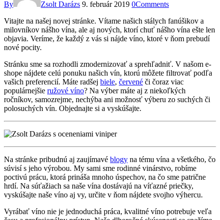
By
Zsolt Darázs
9. február 2019
0
Comments
Vitajte na našej novej stránke. Vítame našich stálych fanúšikov a
milovníkov nášho vína, ale aj nových, ktorí chuť nášho vína ešte len
objavia. Veríme, že každý z vás si nájde víno, ktoré v ňom prebudí
nové pocity.
Stránku sme sa rozhodli zmodernizovať a sprehľadniť. V našom e-
shope nájdete celú ponuku našich vín, ktorú môžete filtrovať podľa
vašich preferencií. Máte radšej
biele
,
červené
či čoraz viac
populárnejšie
ružové víno
? Na výber máte aj z niekoľkých
ročníkov, samozrejme, nechýba ani možnosť výberu zo suchých či
polosuchých vín. Objednajte si a vyskúšajte.
Na stránke pribudnú aj zaujímavé
blogy
na tému vína a všetkého, čo
súvisí s jeho výrobou. My sami sme rodinné vinárstvo, robíme
poctivú prácu, ktorá prináša mnoho úspechov, na čo sme patrične
hrdí. Na súťažiach sa naše vína dostávajú na víťazné priečky,
vyskúšajte naše víno aj vy, určite v ňom nájdete svojho výhercu.
Vyrábať víno nie je jednoduchá práca, kvalitné víno potrebuje veľa