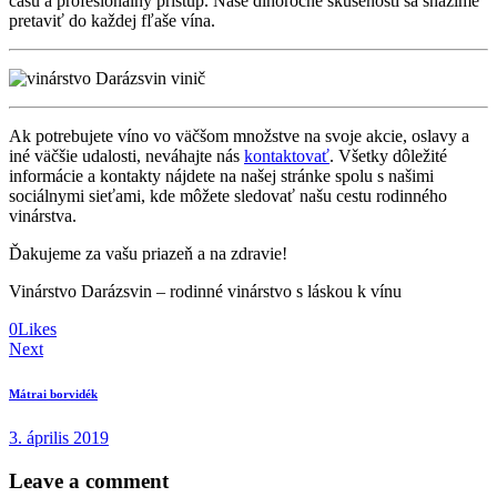
času a profesionálny prístup. Naše dlhoročné skúsenosti sa snažíme
pretaviť do každej fľaše vína.
Ak potrebujete víno vo väčšom množstve na svoje akcie, oslavy a
iné väčšie udalosti, neváhajte nás
kontaktovať
. Všetky dôležité
informácie a kontakty nájdete na našej stránke spolu s našimi
sociálnymi sieťami, kde môžete sledovať našu cestu rodinného
vinárstva.
Ďakujeme za vašu priazeň a na zdravie!
Vinárstvo Darázsvin – rodinné vinárstvo s láskou k vínu
0
Likes
Bejegyzés
Next
navigáció
Mátrai borvidék
3. április 2019
Leave a comment