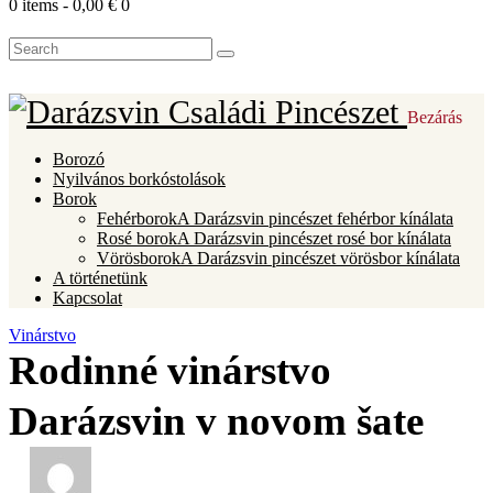
0 items
-
0,00 €
0
Bezárás
Borozó
Nyilvános borkóstolások
Borok
Fehérborok
A Darázsvin pincészet fehérbor kínálata
Rosé borok
A Darázsvin pincészet rosé bor kínálata
Vörösborok
A Darázsvin pincészet vörösbor kínálata
A történetünk
Kapcsolat
Vinárstvo
Rodinné vinárstvo
Darázsvin v novom šate