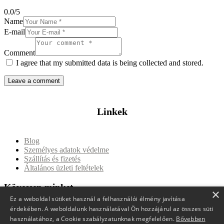
0.0
/
5
Name
E-mail
Comment
I agree that my submitted data is being collected and stored.
Linkek
Blog
Személyes adatok védelme
Szállítás és fizetés
Általános üzleti feltételek
Kövessen minket
×
Ez a weboldal sütiket használ a felhasználói élmény javítása
érdekében. A weboldalunk használatával Ön hozzájárul az összes süti
Kapcsolat
használatához, a Cookie szabályzatunknak megfelelően.
Bővebben