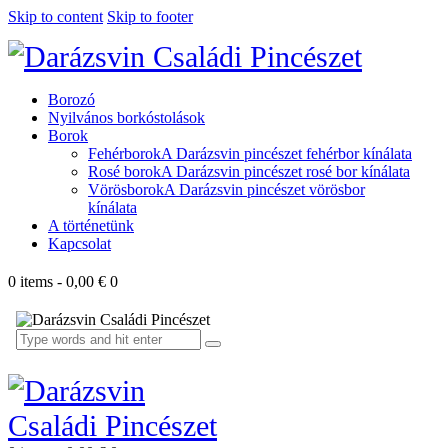
Skip to content
Skip to footer
Borozó
Nyilvános borkóstolások
Borok
Fehérborok
A Darázsvin pincészet fehérbor kínálata
Rosé borok
A Darázsvin pincészet rosé bor kínálata
Vörösborok
A Darázsvin pincészet vörösbor
kínálata
A történetünk
Kapcsolat
0 items
-
0,00 €
0